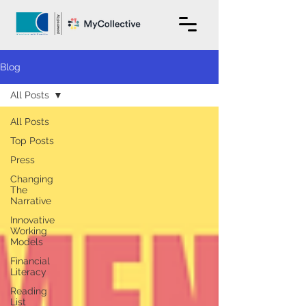
Blog
All Posts
All Posts
Top Posts
Press
Changing
The
Narrative
Innovative
Working
Models
Financial
Literacy
Reading
List