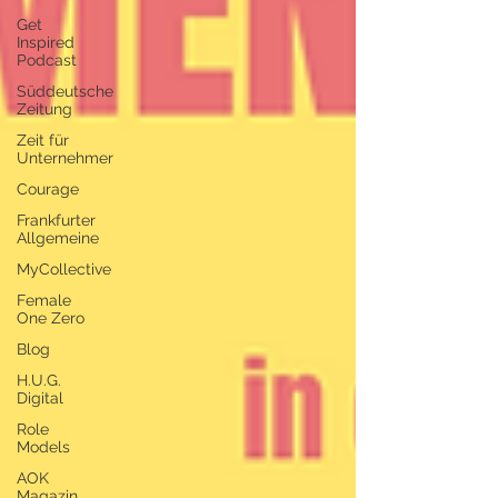
Get
Inspired
Podcast
Süddeutsche
Zeitung
Zeit für
Unternehmer
Courage
Frankfurter
Allgemeine
MyCollective
Female
One Zero
Blog
H.U.G.
Digital
Role
Models
AOK
Magazin